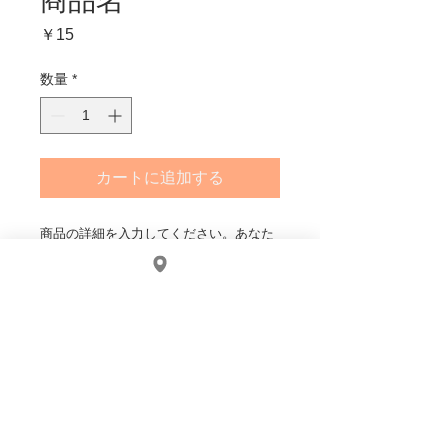
商品名
価
￥15
格
数量
*
カートに追加する
商品の詳細を入力してください。あなた
の商品の特徴やおすすめのポイントをわ
かりやすく説明しましょう。
商品情報
商品の詳細を入力してください。サイ
返品・返金ポリシー
ズ、素材、取扱説明に加え、商品の特
徴やおすすめのポイントなどを説明し
返品・返金規約を入力してください。
ましょう。